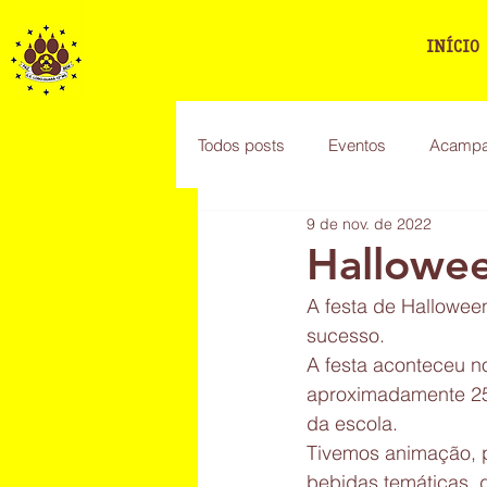
GRUPO
ESCOTEIRO
INÍCIO
LOBO-GUARÁ 12ºMS
Todos posts
Eventos
Acampa
9 de nov. de 2022
Hallowee
A festa de Hallowee
sucesso.
A festa aconteceu n
aproximadamente 250
da escola.
Tivemos animação, p
bebidas temáticas, d