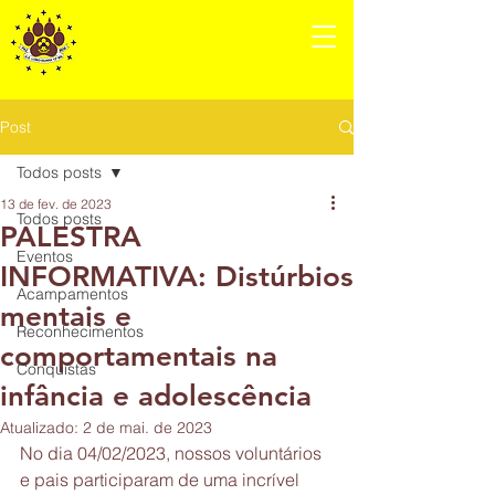
GRUPO
ESCOTEIRO
LOBO-GUARÁ 12ºMS
Post
Todos posts
13 de fev. de 2023
Todos posts
PALESTRA
Eventos
INFORMATIVA: Distúrbios
Acampamentos
mentais e
Reconhecimentos
comportamentais na
Conquistas
infância e adolescência
Atualizado:
2 de mai. de 2023
No dia 04/02/2023, nossos voluntários 
e pais participaram de uma incrível 